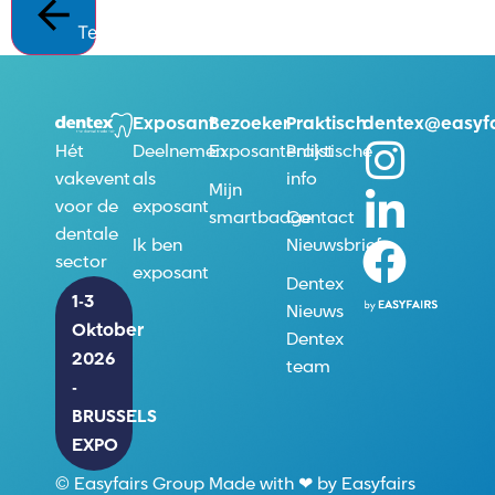
Terug
Exposant
Bezoeker
Praktisch
dentex@easyfa
Deelnemen
Exposantenlijst
Praktische
Hét
als
info
vakevent
Mijn
exposant
voor de
smartbadge
Contact
dentale
Ik ben
Nieuwsbrief
sector
exposant
Dentex
1-3
Nieuws
Oktober
Dentex
2026
team
-
BRUSSELS
EXPO
© Easyfairs Group Made with ❤ by Easyfairs