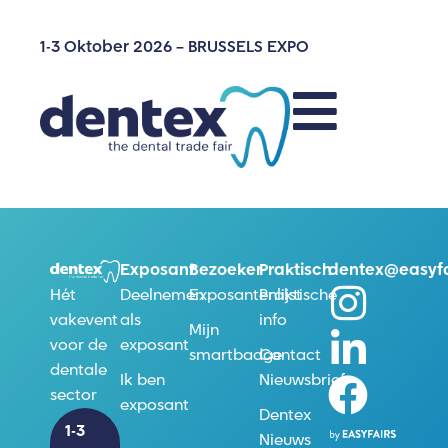
1-3 Oktober 2026 – BRUSSELS EXPO
Exposant
Bezoeker
Praktisch
dentex@easyfa
Deelnemen
Exposantenlijst
Praktische
Hét
als
info
vakevent
Mijn
exposant
voor de
smartbadge
Contact
dentale
Ik ben
Nieuwsbrief
sector
exposant
Dentex
1-3
Nieuws