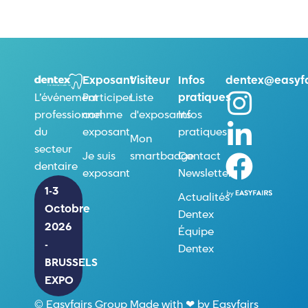
Exposant
Visiteur
Infos
dentex@easyfa
Participer
Liste
pratiques
L’événement
comme
d'exposants
Infos
professionnel
exposant
pratiques
du
Mon
secteur
Je suis
smartbadge
Contact
dentaire
exposant
Newsletter
1-3
Actualités
Octobre
Dentex
2026
Équipe
-
Dentex
BRUSSELS
EXPO
© Easyfairs Group Made with ❤ by Easyfairs