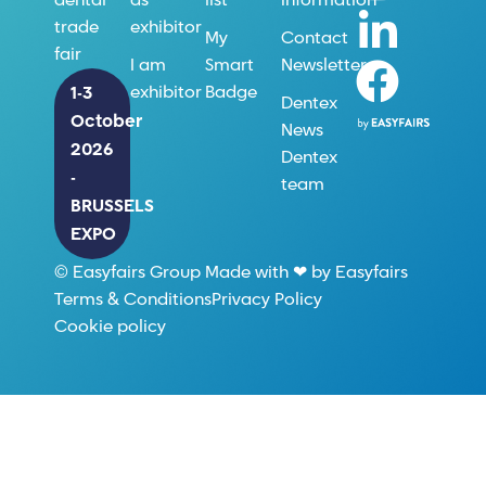
as
list
information
dental
exhibitor
trade
My
Contact
fair
I am
Smart
Newsletter
exhibitor
Badge
1-3
Dentex
October
News
2026
Dentex
-
team
BRUSSELS
EXPO
© Easyfairs Group Made with ❤ by Easyfairs
Terms & Conditions
Privacy Policy
Cookie policy