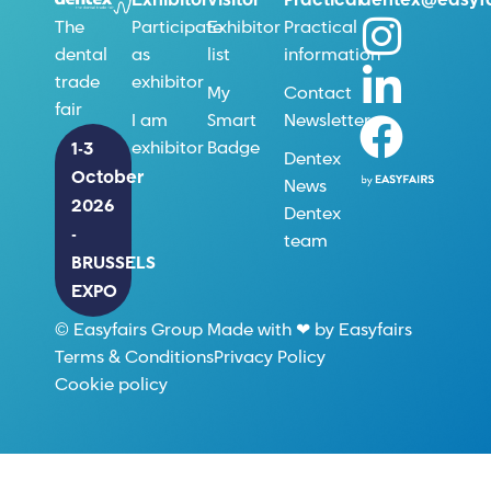
Exhibitor
Visitor
Practical
dentex@easyfa
Participate
Exhibitor
Practical
The
as
list
information
dental
exhibitor
trade
My
Contact
fair
I am
Smart
Newsletter
exhibitor
Badge
1-3
Dentex
October
News
2026
Dentex
-
team
BRUSSELS
EXPO
© Easyfairs Group Made with ❤ by Easyfairs
Terms & Conditions
Privacy Policy
Cookie policy