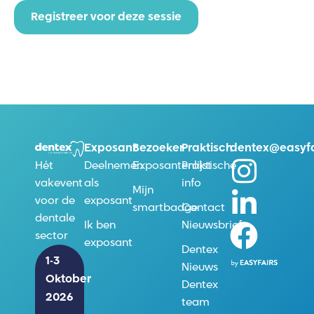
Registreer voor deze sessie
Exposant
Bezoeker
Praktisch
dentex@easyfa
Deelnemen
Exposantenlijst
Praktische
Hét
als
info
vakevent
Mijn
exposant
voor de
smartbadge
Contact
dentale
Ik ben
Nieuwsbrief
sector
exposant
Dentex
1-3
Nieuws
Oktober
Dentex
2026
team